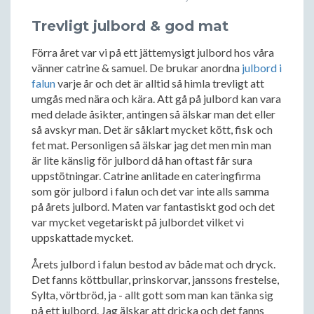
Trevligt julbord & god mat
Förra året var vi på ett jättemysigt julbord hos våra
vänner catrine & samuel. De brukar anordna
julbord i
falun
varje år och det är alltid så himla trevligt att
umgås med nära och kära. Att gå på julbord kan vara
med delade åsikter, antingen så älskar man det eller
så avskyr man. Det är såklart mycket kött, fisk och
fet mat. Personligen så älskar jag det men min man
är lite känslig för julbord då han oftast får sura
uppstötningar. Catrine anlitade en cateringfirma
som gör julbord i falun och det var inte alls samma
på årets julbord. Maten var fantastiskt god och det
var mycket vegetariskt på julbordet vilket vi
uppskattade mycket.
Årets julbord i falun bestod av både mat och dryck.
Det fanns köttbullar, prinskorvar, janssons frestelse,
Sylta, vörtbröd, ja - allt gott som man kan tänka sig
på ett julbord. Jag älskar att dricka och det fanns