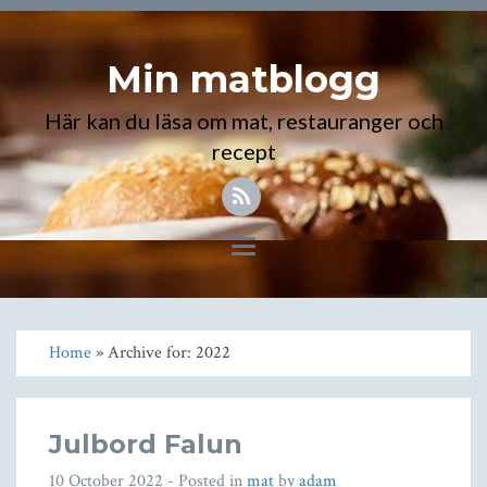
Min matblogg
Här kan du läsa om mat, restauranger och
recept
Toggle
navigation
Home
» Archive for: 2022
Julbord Falun
10 October 2022
- Posted in
mat
by
adam