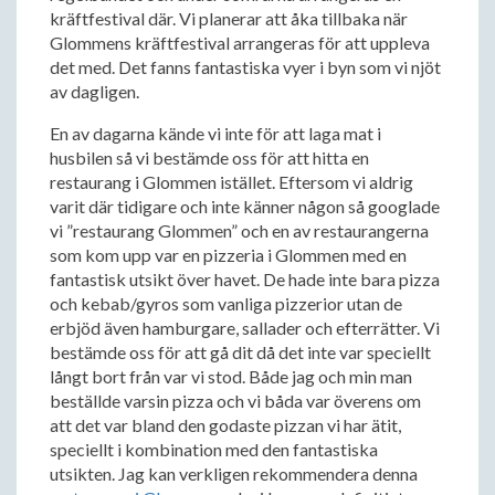
kräftfestival där. Vi planerar att åka tillbaka när
Glommens kräftfestival arrangeras för att uppleva
det med. Det fanns fantastiska vyer i byn som vi njöt
av dagligen.
En av dagarna kände vi inte för att laga mat i
husbilen så vi bestämde oss för att hitta en
restaurang i Glommen istället. Eftersom vi aldrig
varit där tidigare och inte känner någon så googlade
vi ”restaurang Glommen” och en av restaurangerna
som kom upp var en pizzeria i Glommen med en
fantastisk utsikt över havet. De hade inte bara pizza
och kebab/gyros som vanliga pizzerior utan de
erbjöd även hamburgare, sallader och efterrätter. Vi
bestämde oss för att gå dit då det inte var speciellt
långt bort från var vi stod. Både jag och min man
beställde varsin pizza och vi båda var överens om
att det var bland den godaste pizzan vi har ätit,
speciellt i kombination med den fantastiska
utsikten. Jag kan verkligen rekommendera denna