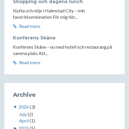
Shopping och dagens lunch
Nytta och nöje i Halmstad City – min
favoritkombination För mig hör...
Read more
Konferens Skåne
Konferens Skåne – nu med hotell och restaurang på
samma plats Att...
Read more
Archive
▼
2026
(3)
July
(2)
April
(1)
►
2025
(5)