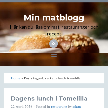
Min matblogg
Här kan du läsa om mat, restauranger och
recept
Toggle
navigation
Home
» Posts tagged: veckans lunch tomelilla
Dagens lunch i Tomelilla
22 April 2026
- Posted in
restaurang
by
adam