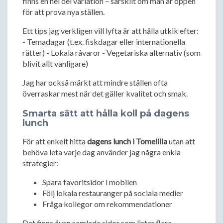
finns en hel del variation – särskilt om man är öppen
för att prova nya ställen.
Ett tips jag verkligen vill lyfta är att hålla utkik efter:
- Temadagar (t.ex. fiskdagar eller internationella
rätter) - Lokala råvaror - Vegetariska alternativ (som
blivit allt vanligare)
Jag har också märkt att mindre ställen ofta
överraskar mest när det gäller kvalitet och smak.
Smarta sätt att hålla koll på dagens
lunch
För att enkelt hitta
dagens lunch i Tomelilla
utan att
behöva leta varje dag använder jag några enkla
strategier:
Spara favoritsidor i mobilen
Följ lokala restauranger på sociala medier
Fråga kollegor om rekommendationer
Det finns även samlade sidor som listar flera