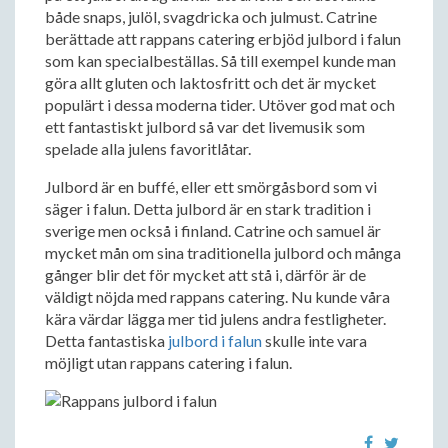
både snaps, julöl, svagdricka och julmust. Catrine
berättade att rappans catering erbjöd julbord i falun
som kan specialbeställas. Så till exempel kunde man
göra allt gluten och laktosfritt och det är mycket
populärt i dessa moderna tider. Utöver god mat och
ett fantastiskt julbord så var det livemusik som
spelade alla julens favoritlåtar.
Julbord är en buffé, eller ett smörgåsbord som vi
säger i falun. Detta julbord är en stark tradition i
sverige men också i finland. Catrine och samuel är
mycket mån om sina traditionella julbord och många
gånger blir det för mycket att stå i, därför är de
väldigt nöjda med rappans catering. Nu kunde våra
kära värdar lägga mer tid julens andra festligheter.
Detta fantastiska
julbord i falun
skulle inte vara
möjligt utan rappans catering i falun.