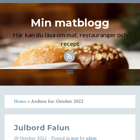
Min matblogg
Här kan du läsa om mat, restauranger och
recept
Toggle
navigation
Home
» Archive for: October 2022
Julbord Falun
10 October 2022
- Posted in
mat
by
adam