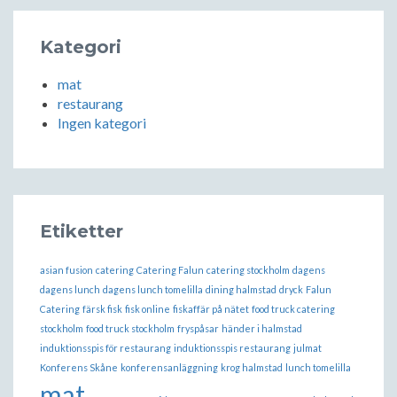
Kategori
mat
restaurang
Ingen kategori
Etiketter
asian fusion
catering
Catering Falun
catering stockholm
dagens
dagens lunch
dagens lunch tomelilla
dining halmstad
dryck
Falun
Catering
färsk fisk
fisk online
fiskaffär på nätet
food truck catering
stockholm
food truck stockholm
fryspåsar
händer i halmstad
induktionsspis för restaurang
induktionsspis restaurang
julmat
Konferens Skåne
konferensanläggning
krog halmstad
lunch tomelilla
mat