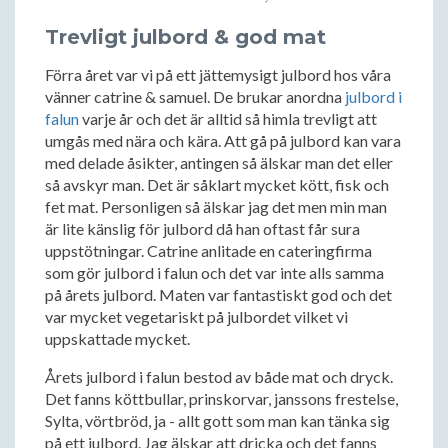
Trevligt julbord & god mat
Förra året var vi på ett jättemysigt julbord hos våra
vänner catrine & samuel. De brukar anordna
julbord i
falun
varje år och det är alltid så himla trevligt att
umgås med nära och kära. Att gå på julbord kan vara
med delade åsikter, antingen så älskar man det eller
så avskyr man. Det är såklart mycket kött, fisk och
fet mat. Personligen så älskar jag det men min man
är lite känslig för julbord då han oftast får sura
uppstötningar. Catrine anlitade en cateringfirma
som gör julbord i falun och det var inte alls samma
på årets julbord. Maten var fantastiskt god och det
var mycket vegetariskt på julbordet vilket vi
uppskattade mycket.
Årets julbord i falun bestod av både mat och dryck.
Det fanns köttbullar, prinskorvar, janssons frestelse,
Sylta, vörtbröd, ja - allt gott som man kan tänka sig
på ett julbord. Jag älskar att dricka och det fanns