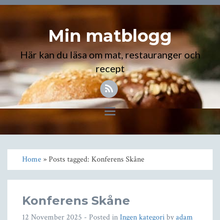
Min matblogg
Här kan du läsa om mat, restauranger och
recept
Toggle
navigation
Home
» Posts tagged: Konferens Skåne
Konferens Skåne
12 November 2025
- Posted in
Ingen kategori
by
adam