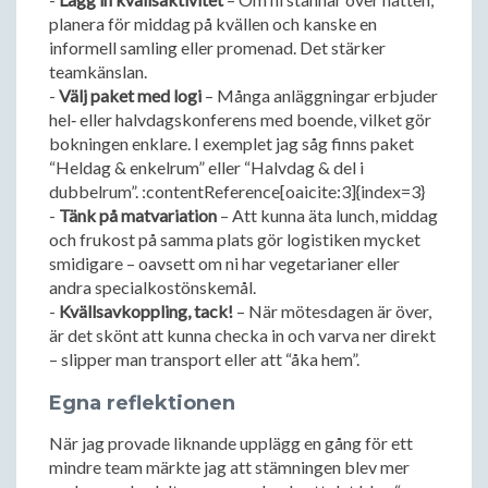
planera för middag på kvällen och kanske en
informell samling eller promenad. Det stärker
teamkänslan.
-
Välj paket med logi
– Många anläggningar erbjuder
hel‑ eller halvdagskonferens med boende, vilket gör
bokningen enklare. I exemplet jag såg finns paket
“Heldag & enkelrum” eller “Halvdag & del i
dubbelrum”. :contentReference[oaicite:3]{index=3}
-
Tänk på matvariation
– Att kunna äta lunch, middag
och frukost på samma plats gör logistiken mycket
smidigare – oavsett om ni har vegetarianer eller
andra specialkostönskemål.
-
Kvällsavkoppling, tack!
– När mötesdagen är över,
är det skönt att kunna checka in och varva ner direkt
– slipper man transport eller att “åka hem”.
Egna reflektionen
När jag provade liknande upplägg en gång för ett
mindre team märkte jag att stämningen blev mer