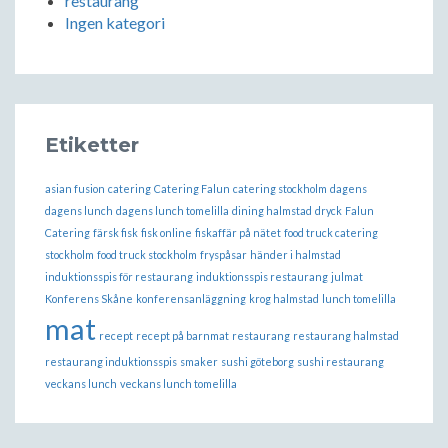
restaurang
Ingen kategori
Etiketter
asian fusion
catering
Catering Falun
catering stockholm
dagens
dagens lunch
dagens lunch tomelilla
dining halmstad
dryck
Falun
Catering
färsk fisk
fisk online
fiskaffär på nätet
food truck catering
stockholm
food truck stockholm
fryspåsar
händer i halmstad
induktionsspis för restaurang
induktionsspis restaurang
julmat
Konferens Skåne
konferensanläggning
krog halmstad
lunch tomelilla
mat
recept
recept på barnmat
restaurang
restaurang halmstad
restaurang induktionsspis
smaker
sushi göteborg
sushi restaurang
veckans lunch
veckans lunch tomelilla