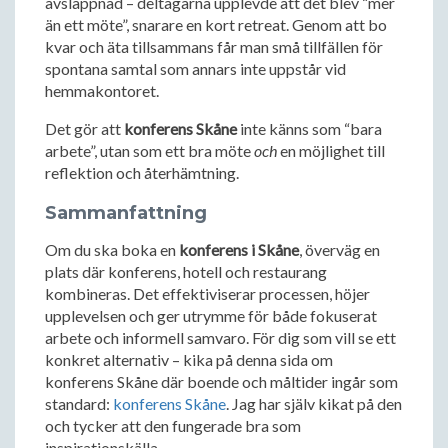
avslappnad – deltagarna upplevde att det blev “mer
än ett möte”, snarare en kort retreat. Genom att bo
kvar och äta tillsammans får man små tillfällen för
spontana samtal som annars inte uppstår vid
hemmakontoret.
Det gör att
konferens Skåne
inte känns som “bara
arbete”, utan som ett bra möte
och
en möjlighet till
reflektion och återhämtning.
Sammanfattning
Om du ska boka en
konferens i Skåne
, överväg en
plats där konferens, hotell och restaurang
kombineras. Det effektiviserar processen, höjer
upplevelsen och ger utrymme för både fokuserat
arbete och informell samvaro. För dig som vill se ett
konkret alternativ – kika på denna sida om
konferens Skåne där boende och måltider ingår som
standard:
konferens Skåne
. Jag har själv kikat på den
och tycker att den fungerade bra som
inspirationskälla.