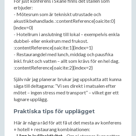
För just konferens i Skåne finns det ställen som
erbjuder:
- Mötesrum som är tekniskt utrustade och
akustikbehandlade. :contentReference[oaicite:0]
{index=0}
- Hotellrum i anslutning till lokal – exempelvis enkla
dubbel- eller enkelrum med frukost.
:contentReference[oaicite:1]{index=1}
- Restaurangdel med lunch, middag och pausfika
inkl. frukt och vatten – allt som krävs för en hel dag.
:contentReference[oaicite:2]{index=2}
Själv när jag planerar brukar jag uppskatta att kunna
säga till deltagarna: “Vi ses direkt i matsalen efter
mötet – ingen stress med transport” – vilket ger ett
lugnare upplägg.
Praktiska tips för upplägget
Här är några råd för att få ut det mesta av konferens
+ hotell + restaurang kombinationen:
-
Lägg in kvällsaktivitet
– Om ni stannar över natten,