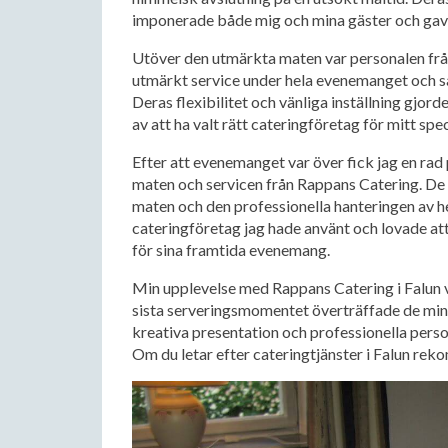
imponerade både mig och mina gäster och gav e
Utöver den utmärkta maten var personalen från
utmärkt service under hela evenemanget och såg
Deras flexibilitet och vänliga inställning gjor
av att ha valt rätt cateringföretag för mitt specie
Efter att evenemanget var över fick jag en ra
maten och servicen från Rappans Catering. De 
maten och den professionella hanteringen av 
cateringföretag jag hade använt och lovade at
för sina framtida evenemang.
Min upplevelse med Rappans Catering i Falun va
sista serveringsmomentet överträffade de mina
kreativa presentation och professionella pers
Om du letar efter cateringtjänster i Falun re