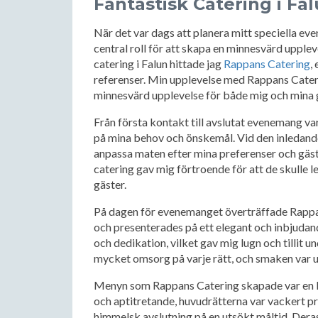
Fantastisk Catering i Fal
När det var dags att planera mitt speciella eve
central roll för att skapa en minnesvärd uppleve
catering i Falun hittade jag
Rappans Catering
,
referenser. Min upplevelse med Rappans Cateri
minnesvärd upplevelse för både mig och mina 
Från första kontakt till avslutat evenemang 
på mina behov och önskemål. Vid den inledande
anpassa maten efter mina preferenser och gäs
catering gav mig förtroende för att de skulle 
gäster.
På dagen för evenemanget överträffade Rappan
och presenterades på ett elegant och inbjuda
och dedikation, vilket gav mig lugn och tillit
mycket omsorg på varje rätt, och smaken var u
Menyn som Rappans Catering skapade var en kul
och aptitretande, huvudrätterna var vackert pr
himmelsk avslutning på en utsökt måltid. Dera