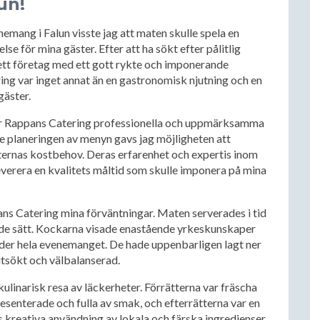
un!
nemang i Falun visste jag att maten skulle spela en
lse för mina gäster. Efter att ha sökt efter pålitlig
 ett företag med ett gott rykte och imponerande
ng var inget annat än en gastronomisk njutning och en
gäster.
var Rappans Catering professionella och uppmärksamma
 planeringen av menyn gavs jag möjligheten att
ternas kostbehov. Deras erfarenhet och expertis inom
leverera en kvalitets måltid som skulle imponera på mina
s Catering mina förväntningar. Maten serverades i tid
nde sätt. Kockarna visade enastående yrkeskunskaper
 under hela evenemanget. De hade uppenbarligen lagt ner
tsökt och välbalanserad.
inarisk resa av läckerheter. Förrätterna var fräscha
esenterade och fulla av smak, och efterrätterna var en
s kreativa användning av lokala och färska ingredienser