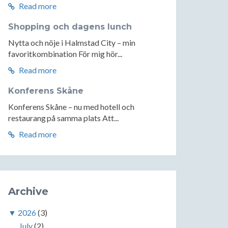
Read more
Shopping och dagens lunch
Nytta och nöje i Halmstad City – min
favoritkombination För mig hör...
Read more
Konferens Skåne
Konferens Skåne – nu med hotell och
restaurang på samma plats Att...
Read more
Archive
▼
2026
(3)
July
(2)