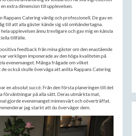
n extra dimension till upplevelsen.
 Rappans Catering vänlig och professionell. De gav en
 till att alla gäster kände sig väl omhändertagna.
de hela upplevelsen ännu trevligare och gav mig en känsla
lla tillfälle.
d positiva feedback från mina gäster om den enastående
var verkligen imponerade av den höga kvaliteten på
hela evenemanget. Många frågade om vilket
t de också skulle överväga att anlita Rappans Catering
r en absolut succé. Från den första planeringen till det
 förväntningar på alla sätt. Deras utmärkta mat,
onal gjorde evenemanget minnesvärt och oöverträffat.
kommenderar jag starkt att du överväger dem.