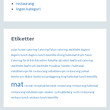
restaurang
Ingen kategori
Etiketter
asian fusion
catering
Catering Falun
catering stockholm
dagens
dagens lunch
dagens lunch tomelilla
dining halmstad
dryck
Falun
Catering
färsk fisk
fisk online
fiskaffär på nätet
food truck catering
stockholm
food truck stockholm
fryspåsar
händer i halmstad
induktionsspis för restaurang
induktionsspis restaurang
julmat
Konferens Skåne
konferensanläggning
krog halmstad
lunch tomelilla
mat
recept
recept på barnmat
restaurang
restaurang halmstad
restaurang induktionsspis
smaker
sushi göteborg
sushi restaurang
veckans lunch
veckans lunch tomelilla