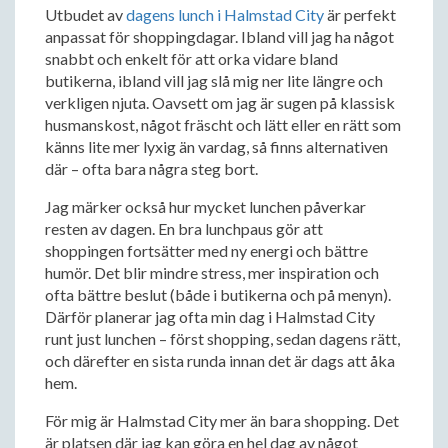
Utbudet av
dagens lunch i Halmstad City
är perfekt
anpassat för shoppingdagar. Ibland vill jag ha något
snabbt och enkelt för att orka vidare bland
butikerna, ibland vill jag slå mig ner lite längre och
verkligen njuta. Oavsett om jag är sugen på klassisk
husmanskost, något fräscht och lätt eller en rätt som
känns lite mer lyxig än vardag, så finns alternativen
där – ofta bara några steg bort.
Jag märker också hur mycket lunchen påverkar
resten av dagen. En bra lunchpaus gör att
shoppingen fortsätter med ny energi och bättre
humör. Det blir mindre stress, mer inspiration och
ofta bättre beslut (både i butikerna och på menyn).
Därför planerar jag ofta min dag i Halmstad City
runt just lunchen – först shopping, sedan dagens rätt,
och därefter en sista runda innan det är dags att åka
hem.
För mig är Halmstad City mer än bara shopping. Det
är platsen där jag kan göra en hel dag av något