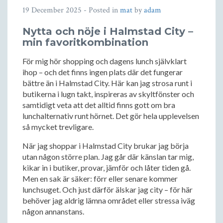
19 December 2025
- Posted in
mat
by
adam
Nytta och nöje i Halmstad City –
min favoritkombination
För mig hör shopping och dagens lunch självklart
ihop – och det finns ingen plats där det fungerar
bättre än i Halmstad City. Här kan jag strosa runt i
butikerna i lugn takt, inspireras av skyltfönster och
samtidigt veta att det alltid finns gott om bra
lunchalternativ runt hörnet. Det gör hela upplevelsen
så mycket trevligare.
När jag shoppar i Halmstad City brukar jag börja
utan någon större plan. Jag går där känslan tar mig,
kikar in i butiker, provar, jämför och låter tiden gå.
Men en sak är säker: förr eller senare kommer
lunchsuget. Och just därför älskar jag city – för här
behöver jag aldrig lämna området eller stressa iväg
någon annanstans.