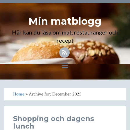
Min matblogg
Här kan du läsa om mat, restauranger och
recept
Toggle
navigation
Home
» Archive for: December 2025
Shopping och dagens
lunch